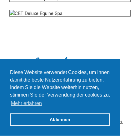
#
4
Chilling
Champions
Diese Website verwendet Cookies, um Ihnen
damit die beste Nutzererfahrung zu bieten.
Indem Sie die Website weiterhin nutzen,
stimmen Sie der Verwendung der cookies zu.
2018 CET Ltd. · Tullindoney Road · Dromore · Co
Mehr erfahren
Down · Northern Ireland · BT25 1PE · Email:
enquiries@cet-equine-spa.com
· Tel: +44 (0)2892
690056
Ablehnen
Disclaimer
·
Privacy
·
Copyright notice
· All Rights Reserved.